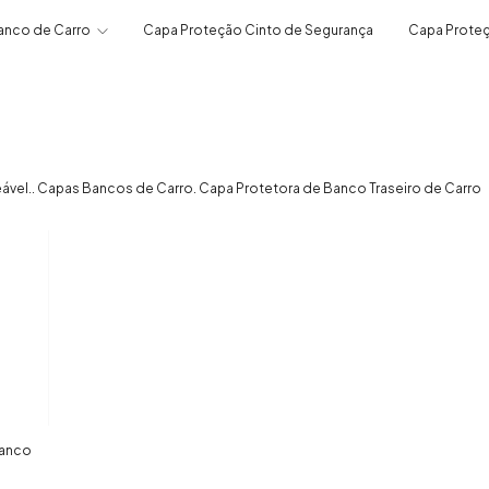
anco de Carro
Capa Proteção Cinto de Segurança
Capa Proteç
ável.. Capas Bancos de Carro. Capa Protetora de Banco Traseiro de Carro
Banco