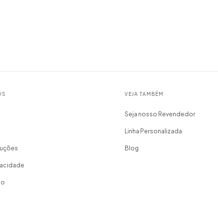
OS
VEJA TAMBÉM
Seja nosso Revendedor
Linha Personalizada
luções
Blog
ivacidade
io