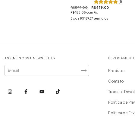
(1)
R$599,00
R$479,00
R$455,05
com
Pix
3
x de
R$159,67
sem juros
ASSINE NOSSA NEWSLETTER
DEPARTAMENT
Produtos
Contato
Trocas e Devo
Política de Pr
Política de Env