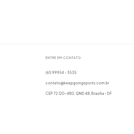
ENTRE EM CONTATO
(61) 99954 - 3535
contato@keepgoingsports.com.br
CEP 72.120-480, QND 48, Brasília - DF