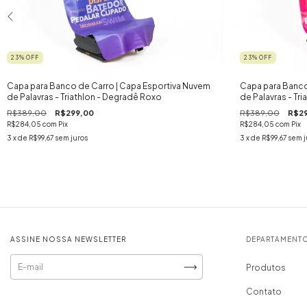
23
%
OFF
23
%
OFF
Capa para Banco de Carro | Capa Esportiva Nuvem
Capa para Banco
de Palavras - Triathlon - Degradê Roxo
de Palavras - Tr
R$389,00
R$299,00
R$389,00
R$2
R$284,05
com
Pix
R$284,05
com
Pix
3
x de
R$99,67
sem juros
3
x de
R$99,67
sem j
ASSINE NOSSA NEWSLETTER
DEPARTAMENT
Produtos
Contato