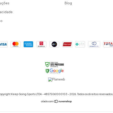
luções
Blog
ivacidade
io
opyright Keep Going Sports LTDA - 48575061000103 - 2026. Todos os direitos reservados