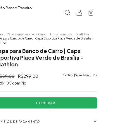
ão Banco Traseiro
0
io
.
Capas Para Banco de Carro
.
Linha Temática
.
Triathlon
.
a para Banco de Carro | Capa Esportiva Placa Verde de Brasília -
athlon
apa para Banco de Carro | Capa
portiva Placa Verde de Brasília -
iathlon
389,00
R$299,00
3
x de
R$99,67
sem juros
284,05
com
Pix
MEIOS DE PAGAMENTO