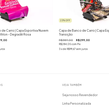
23
%
OFF
 de Carro | Capa Esportiva Nuvem
Capa de Banco de Carro | Capa Esp
iathlon - Degradê Rosa
Transição
99,00
R$389,00
R$299,00
R$284,05
com
Pix
uros
3
x de
R$99,67
sem juros
OS
VEJA TAMBÉM
Seja nosso Revendedor
Linha Personalizada