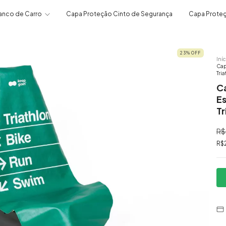
anco de Carro
Capa Proteção Cinto de Segurança
Capa Proteç
23
%
OFF
Iníc
Cap
Tri
C
Es
Tr
R$
R$