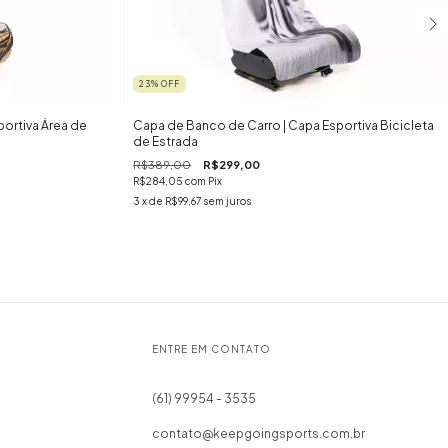
23
%
OFF
ortiva Área de
Capa de Banco de Carro | Capa Esportiva Bicicleta
de Estrada
R$389,00
R$299,00
R$284,05
com
Pix
3
x de
R$99,67
sem juros
ENTRE EM CONTATO
(61) 99954 - 3535
contato@keepgoingsports.com.br